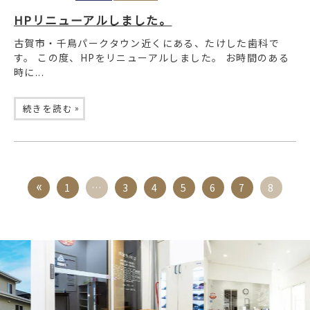
HPリニューアルしました。
古賀市・千鳥パークタウン近くにある、たけした歯科で
す。 この度、HPをリニューアルしました。 お時間のある
時に...
»
続きを読む
1
…
3
4
5
6
7
8
Previous
Next